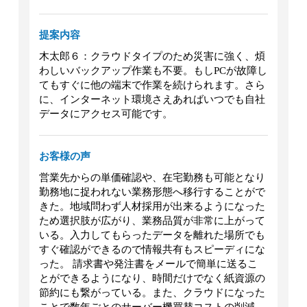
提案内容
木太郎６：クラウドタイプのため災害に強く、煩
わしいバックアップ作業も不要。もしPCが故障し
てもすぐに他の端末で作業を続けられます。さら
に、インターネット環境さえあればいつでも自社
データにアクセス可能です。
お客様の声
営業先からの単価確認や、在宅勤務も可能となり
勤務地に捉われない業務形態へ移行することがで
きた。地域問わず人材採用が出来るようになった
ため選択肢が広がり、業務品質が非常に上がって
いる。入力してもらったデータを離れた場所でも
すぐ確認ができるので情報共有もスピーディにな
った。 請求書や発注書をメールで簡単に送るこ
とができるようになり、時間だけでなく紙資源の
節約にも繋がっている。また、クラウドになった
ことで数年ごとのサーバー機買替コストの削減、